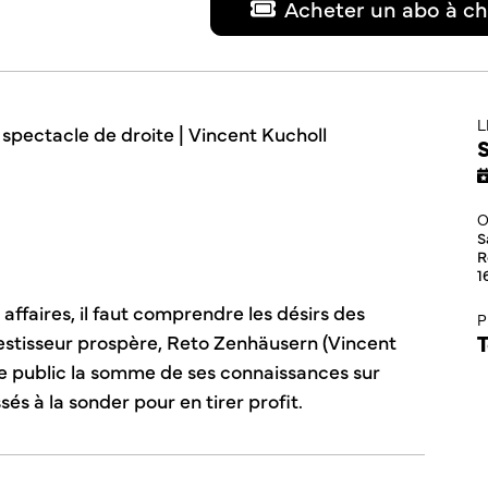
Acheter un abo à ch
L
S
O
S
R
1
ffaires, il faut comprendre les désirs des
P
T
nvestisseur prospère, Reto Zenhäusern (Vincent
e public la somme de ses connaissances sur
és à la sonder pour en tirer profit.