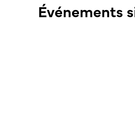
Événements si
CONCERT
DJ
Les Francomanias de Bulle 2026
ARTS DE LA SCÈNE
Du 26.08 au 29.08 | Centre-ville de Bulle
Les ImprOvisibles + "Les cinq
MUSIQUE
STAND-UP
dernières minutes"
08.10 - 19h00 | Centre Culturel Ebullitio