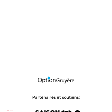
La Cie des Paroles Engagées présente "Une
femme seule"
Du 25.11 au 26.11 | Centre Culturel Ebullition
ARTS DE LA SCÈNE
THÉÂTRE
Saison culturelle CO2 - PAIX
STAND-UP
27.11 - 20h00 | Salle CO2
Partenaires et soutiens: