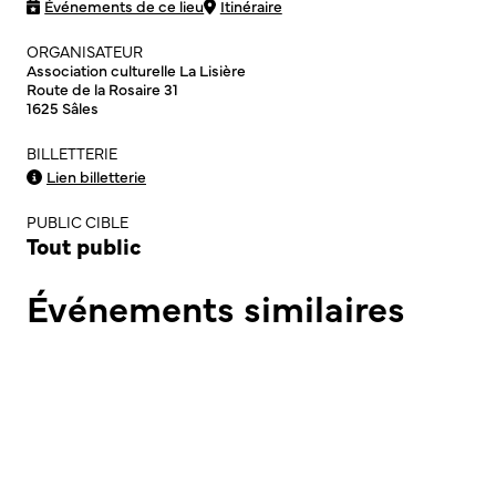
Événements de ce lieu
Itinéraire
ORGANISATEUR
Association culturelle La Lisière
Route de la Rosaire 31
1625 Sâles
BILLETTERIE
Lien billetterie
PUBLIC CIBLE
Tout public
Événements similaires
PERFORMANCE
PATRIMOINE
Café botanique à Bulle
DISCUSSION