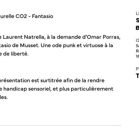
L
S
 Laurent Natrella, à la demande d’Omar Porras,
O
tasio de Musset. Une ode punk et virtuose à la
S
R
 de liberté.
1
P
T
résentation est surtitrée afin de la rendre
e handicap sensoriel, et plus particulièrement
es.