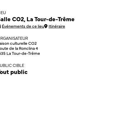
IEU
alle CO2, La Tour-de-Trême
Événements de ce lieu
Itinéraire
RGANISATEUR
aison culturelle CO2
oute de la Ronclina 4
635 La Tour-de-Trême
UBLIC CIBLE
out public