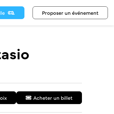
lle
Proposer un événement
tasio
oix
Acheter un billet