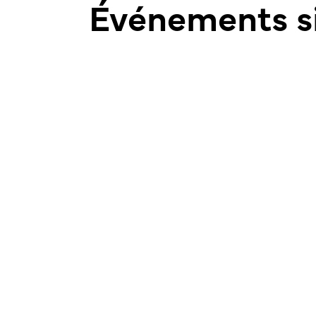
Événements si
CONCERT
DJ
Les Francomanias de Bulle 2026
ARTS DE LA SCÈNE
Du 26.08 au 29.08 | Centre-ville de Bulle
ARTS DE LA SCÈNE
THÉÂTRE
Saison culturelle CO2 - Rien que d
l'eau
29.10 - 20h00 | Salle CO2