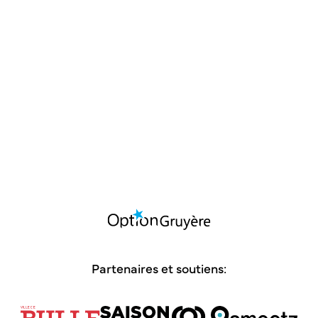
MUSIQUE
Festival Claviers d'Alpages de la Grue
Baroque, 10e édition
06.08 - 20h30 | La Gruyère
Partenaires et soutiens: