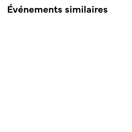
Événements similaires
CONCERT
DANSE
Trachtengruppe Düdingen
22.08 - 20h00 | Cantorama
CONCERT
DJ
ARTS DE LA SCÈNE
Les Francomanias de Bulle 2026
Du 26.08 au 29.08 | Centre-ville de Bulle