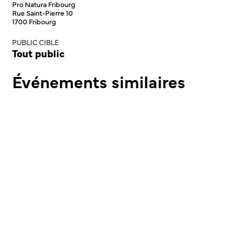
Pro Natura Fribourg
Rue Saint-Pierre 10
1700 Fribourg
PUBLIC CIBLE
Tout public
Événements similaires
EXCURSION
(Re)découvrez le Vallon des Morteys -
Nature & Fondue au sommet !
15.08 - 8h15 | Bains de Charmey